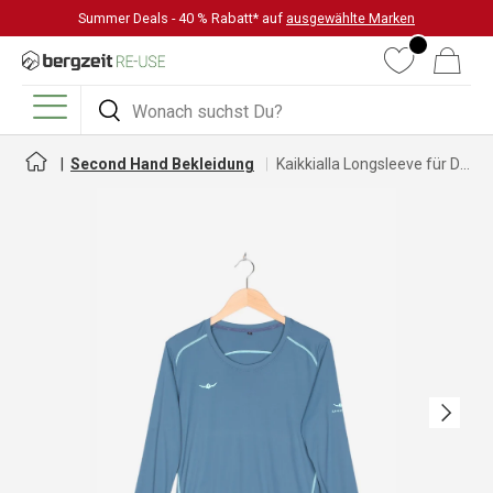
Summer Deals - 40 % Rabatt* auf
ausgewählte Marken
DIREKT ZUM INHALT
Wunschliste
Warenkorb
Suchen
Suchen
Menü
Second Hand Bekleidung
Kaikkialla Longsleeve für Damen
Nächste