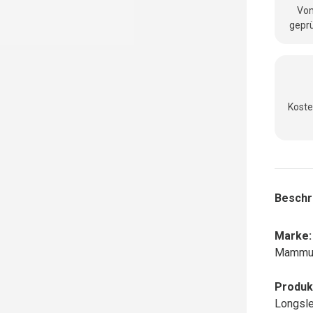
Vom
geprü
Koste
Beschr
Marke:
Mammu
Produk
Longsle