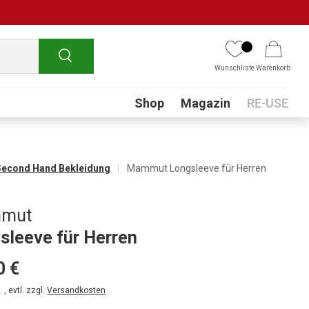
Suchen
Wunschliste
Warenkorb
Submenu
Shop
Magazin
RE-USE
Second Hand Bekleidung
Mammut Longsleeve für Herren
mut
sleeve für Herren
0 €
 , evtl. zzgl.
Versandkosten