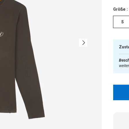
Größe :
S
Nächste
Zust
Besch
weite