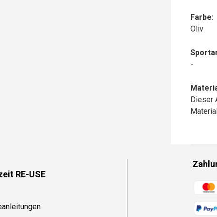
Farbe:
Oliv
Sportar
-
Materia
Dieser 
Materi
Zahlu
zeit RE-USE
Zahlun
eanleitungen