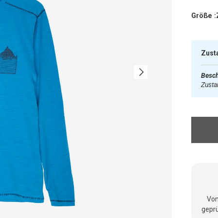
Größe :
Zust
Nächste
Besch
Zust
Vom
geprü