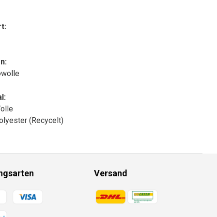
t:
n:
owolle
l:
olle
lyester (Recycelt)
ngsarten
Versand
gsmethoden
Zahlungsmethoden