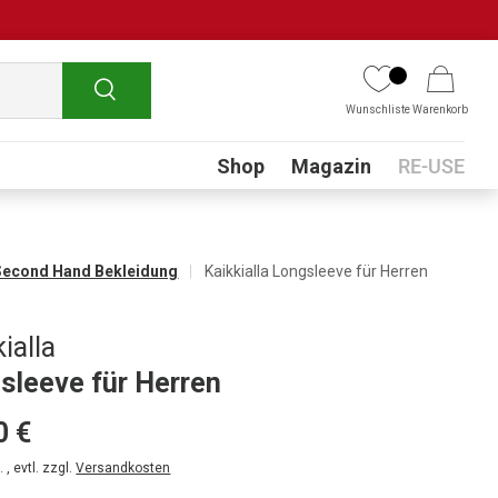
Suchen
Wunschliste
Warenkorb
Submenu
Shop
Magazin
RE-USE
Second Hand Bekleidung
Kaikkialla Longsleeve für Herren
ialla
sleeve für Herren
0 €
 , evtl. zzgl.
Versandkosten