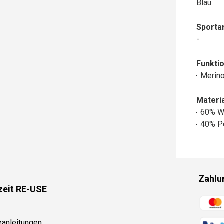
Blau
Sportar
-
Funktio
Merin
Materia
60% W
40% Po
Zahlu
zeit RE-USE
Zahlun
eanleitungen