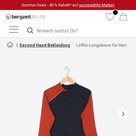
Summer Deals - 40 % Rabatt* auf
ausgewählte Marken
DIREKT ZUM INHALT
Wunschliste
Warenkorb
Suchen
Suchen
Menü
Second Hand Bekleidung
Löffler Longsleeve für Herren
Nächste