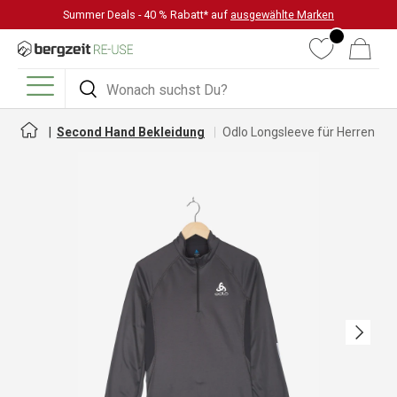
Summer Deals - 40 % Rabatt* auf
ausgewählte Marken
DIREKT ZUM INHALT
Wunschliste
Warenkorb
Suchen
Suchen
Menü
Second Hand Bekleidung
Odlo Longsleeve für Herren
Nächste