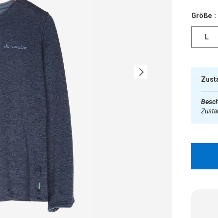
Größe :
L
Nächste
Zust
Besch
Zust