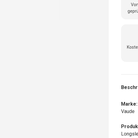
Vom
geprü
Koste
Beschr
Marke:
Vaude
Produk
Longsle