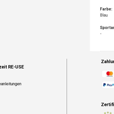
Farbe:
Blau
Sportar
-
Zahlu
zeit RE-USE
Zahlun
eanleitungen
Zertif
Zahlun