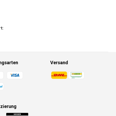
t:
ngsarten
Versand
gsmethoden
Zahlungsmethoden
izierung
gsmethoden