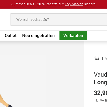
Summer Deals - 20 % Rabatt* auf
Top-Marken
sichern
Suchen
Outlet
Neu eingetroffen
Verkaufen
Vau
Long
32,9
inkl. MwSt.