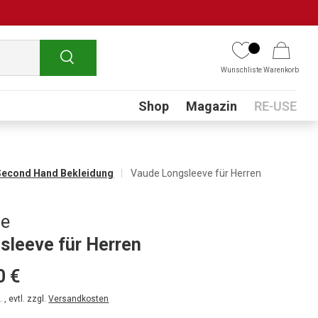
Suchen
Wunschliste
Warenkorb
Submenu
Shop
Magazin
RE-USE
Second Hand Bekleidung
Vaude Longsleeve für Herren
de
sleeve für Herren
0 €
 , evtl. zzgl.
Versandkosten