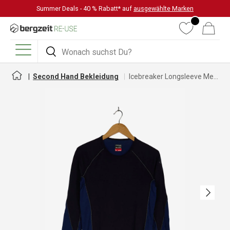
Summer Deals - 40 % Rabatt* auf
ausgewählte Marken
DIREKT ZUM INHALT
Wunschliste
Warenkorb
Suchen
Suchen
Menü
Second Hand Bekleidung
Icebreaker Longsleeve Merino für Damen
Nächste