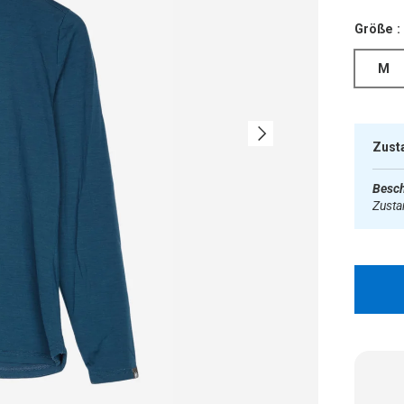
Größe :
M
Nächste
Zust
Besch
Zust