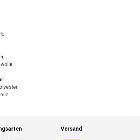
t:
n:
owolle
l:
olyester
olle
ngsarten
Versand