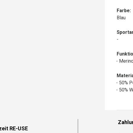
Farbe:
Blau
Sportar
-
Funktio
Merin
Materia
50% P
50% W
Zahlu
zeit RE-USE