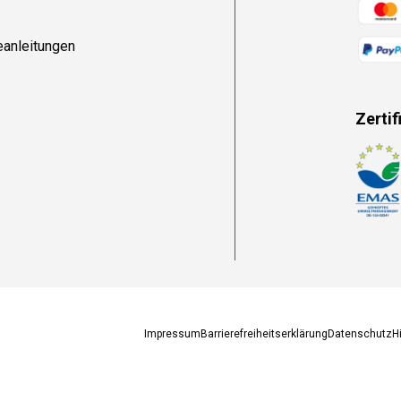
Zahlun
eanleitungen
Zertif
Zahlun
Impressum
Barrierefreiheitserklärung
Datenschutz
H