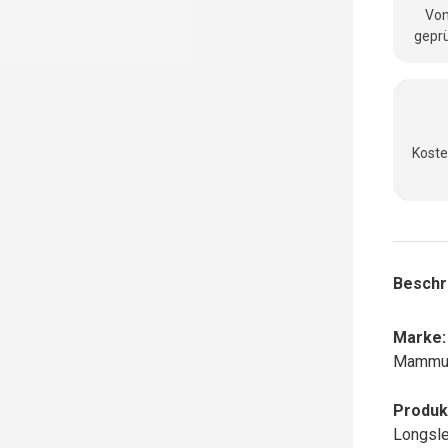
Vom
geprü
Koste
Beschr
Marke:
Mammu
Produk
Longsl