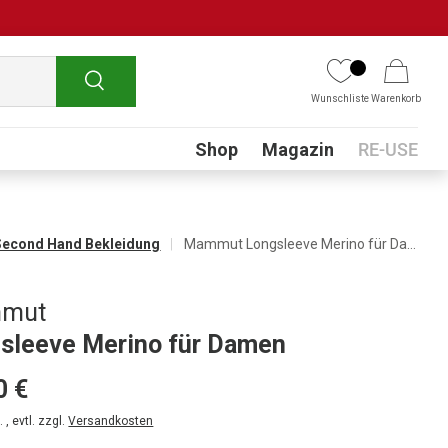
Suchen
Wunschliste
Warenkorb
Submenu
Shop
Magazin
RE-USE
Second Hand Bekleidung
Mammut Longsleeve Merino für Damen
mut
sleeve Merino für Damen
0 €
 , evtl. zzgl.
Versandkosten