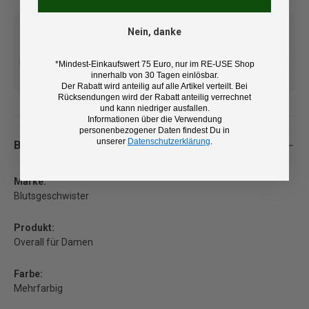
Nein, danke
Kostenlose Lieferung ab 100
14 Tage Rückgaberecht und
*Mindest-Einkaufswert 75 Euro, nur im RE-USE Shop
innerhalb von 30 Tagen einlösbar.
€ (DE/AT)
kostenlose Retoure
Der Rabatt wird anteilig auf alle Artikel verteilt. Bei
Rücksendungen wird der Rabatt anteilig verrechnet
und kann niedriger ausfallen.
Informationen über die Verwendung
personenbezogener Daten findest Du in
unserer
Datenschutzerklärung
.
Beschreibung
Marke:
Blutsgeschwister
Produkt:
Overall für Damen
Farbe:
Mehrfarbig