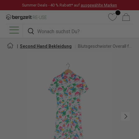
Summer Deals - 40 % Rabatt* auf
ausgewählte Marken
DIREKT ZUM INHALT
Wunschliste
Warenkorb
Suchen
Suchen
Menü
Second Hand Bekleidung
Blutsgeschwister Overall für Damen
Nächste