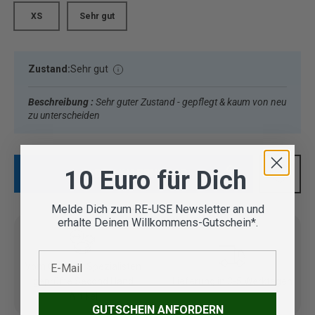
XS
Sehr gut
Zustand:
Sehr gut
Beschreibung :
Sehr guter Zustand - gepflegt & kaum von neu
zu unterscheiden
10 Euro für Dich
IN DEN WARENKORB
Melde Dich zum RE-USE Newsletter an und
erhalte Deinen Willkommens-Gutschein*.
E-Mail
Vom Outdoor Spezialisten
geprüfte Second Hand
Lieferung in 3-5 Werktagen
Artikel
GUTSCHEIN ANFORDERN