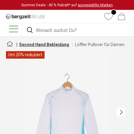
Summer Deals - 40 % Rabatt* auf
ausgewählte Marken
DIREKT ZUM INHALT
Wunschliste
Warenkorb
Suchen
Suchen
Menü
Second Hand Bekleidung
Löffler Pullover für Damen
Um 20% reduziert
Nächste