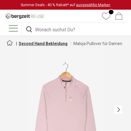
Summer Deals - 40 % Rabatt* auf
ausgewählte Marken
DIREKT ZUM INHALT
Wunschliste
Warenkorb
Suchen
Suchen
Menü
Second Hand Bekleidung
Maloja Pullover für Damen
Nächste