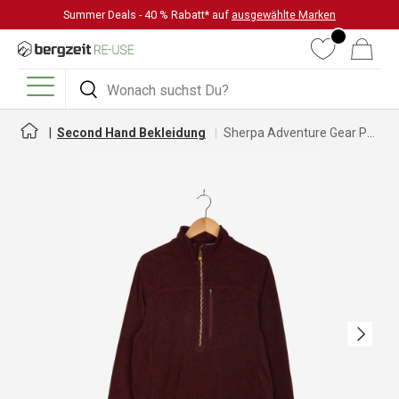
Summer Deals - 40 % Rabatt* auf
ausgewählte Marken
DIREKT ZUM INHALT
Wunschliste
Warenkorb
Suchen
Suchen
Menü
Second Hand Bekleidung
Sherpa Adventure Gear Pullover für Damen
Nächste