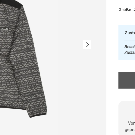
Größe :
Zust
Nächste
Besch
Zust
Vom
geprü