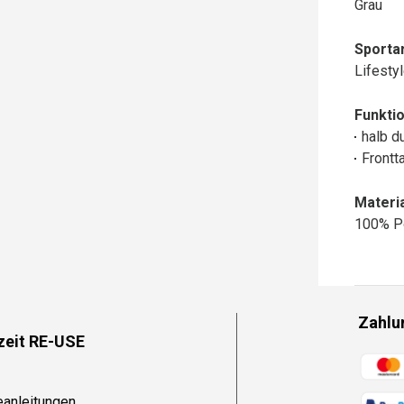
Grau
Sportar
Lifesty
Funktio
halb d
Frontt
Materia
100% P
Zahlu
zeit RE-USE
Zahlun
eanleitungen