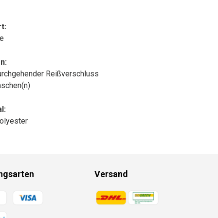
t:
le
n:
urchgehender Reißverschluss
aschen(n)
l:
olyester
ngsarten
Versand
gsmethoden
Zahlungsmethoden