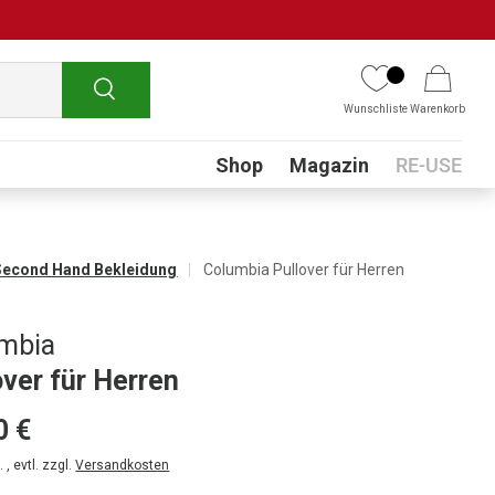
Suchen
Wunschliste
Warenkorb
Submenu
Shop
Magazin
RE-USE
Second Hand Bekleidung
Columbia Pullover für Herren
mbia
over für Herren
0 €
 , evtl. zzgl.
Versandkosten