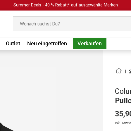
Summer Deals - 40 % Rabatt* auf
ausgewählte Marken
Suchen
Outlet
Neu eingetroffen
Verkaufen
Colu
Pull
35,9
inkl. MwSt.