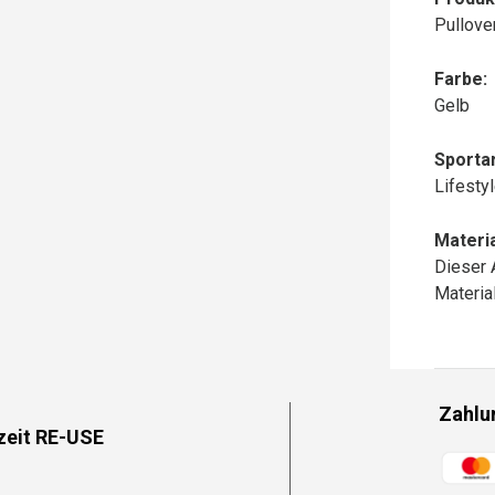
Pullove
Farbe:
Gelb
Sportar
Lifesty
Materia
Dieser 
Materi
Zahlu
zeit RE-USE
Zahlun