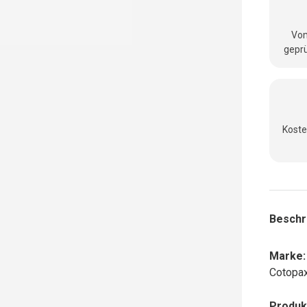
Vom
geprü
Koste
Beschr
Marke:
Cotopax
Produk