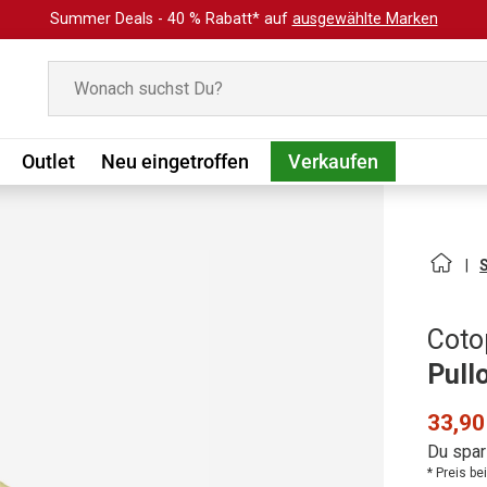
Summer Deals - 40 % Rabatt* auf
ausgewählte Marken
Suchen
Outlet
Neu eingetroffen
Verkaufen
Coto
Pull
33,90
Du spar
* Preis b