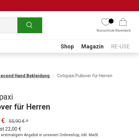
Suchen
Wunschliste
Warenkorb
Submenu
Shop
Magazin
RE-USE
Second Hand Bekleidung
Cotopaxi Pullover für Herren
paxi
over für Herren
 €
55,90 € *
st 22,00 €
ei erstmaligem Angebot in unserem Onlineshop, inkl. MwSt.