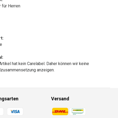
r für Herren
t:
le
l:
Artikel hat kein Carelabel. Daher können wir keine
alzusammensetzung anzeigen.
ngsarten
Versand
gsmethoden
Zahlungsmethoden