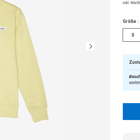
inkl. MwSt.
Größe :
S
Nächste
Zust
Besch
weite