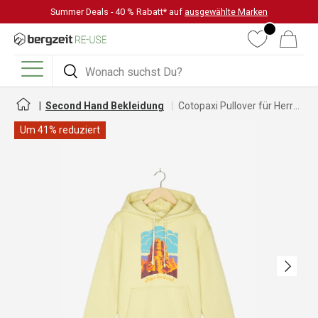
Summer Deals - 40 % Rabatt* auf
ausgewählte Marken
DIREKT ZUM INHALT
Wunschliste
Warenkorb
Suchen
Suchen
Menü
Second Hand Bekleidung
Cotopaxi Pullover für Herren
Um 41% reduziert
Nächste