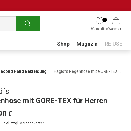
Suchen
Wunschliste
Warenkorb
Submenu
Shop
Magazin
RE-USE
Second Hand Bekleidung
Haglöfs Regenhose mit GORE-TEX für Herren
öfs
nhose mit GORE-TEX für Herren
90 €
 , evtl. zzgl.
Versandkosten