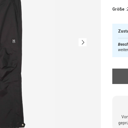
Größe :
Zust
Nächste
Besch
weite
Vom
geprü