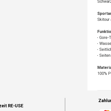
Schwar
Sportar
Skitour
Funktio
Gore-
Wasse
Seitli
Seiten
Materia
100% P
Zahlu
zeit RE-USE
Zahlun