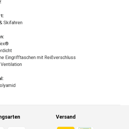
z
t:
 & Skifahren
n:
Tex®
rdicht
che Eingrifftaschen mit Reißverschluss
 Ventilation
l:
olyamid
ngsarten
Versand
gsmethoden
Zahlungsmethoden