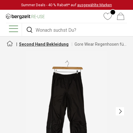
Summer Deals - 40 % Rabatt* auf
ausgewählte Marken
DIREKT ZUM INHALT
Wunschliste
Warenkorb
Suchen
Suchen
Menü
Second Hand Bekleidung
Gore Wear Regenhosen für Herren
Nächste