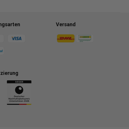
ngsarten
Versand
gsmethoden
Zahlungsmethoden
izierung
gsmethoden