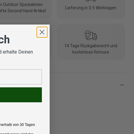
 Outdoor Spezialisten
Lieferung in 3-5 Werktagen
fte Second Hand Artikel
ich
nlose Lieferung ab 100 €
14 Tage Rückgaberecht und
 erhalte Deinen
(DE/AT)
kostenlose Retoure
eibung
l
t:
nerhalb von 30 Tagen
acke für Damen