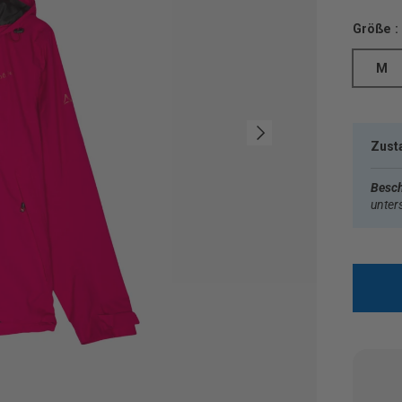
Größe :
M
Nächste
Zust
Besch
unter