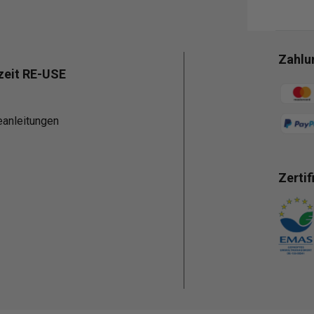
Zahlu
zeit RE-USE
Zahlun
eanleitungen
Zertif
Zahlun