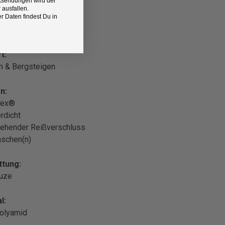
Rücksendungen wird der
 ausfallen.
 Daten findest Du in
t:
n & Bergsteigen
n:
Tex®
rdicht
ehender Reißverschluss
aschen(n)
ttung:
puze
l:
olyamid