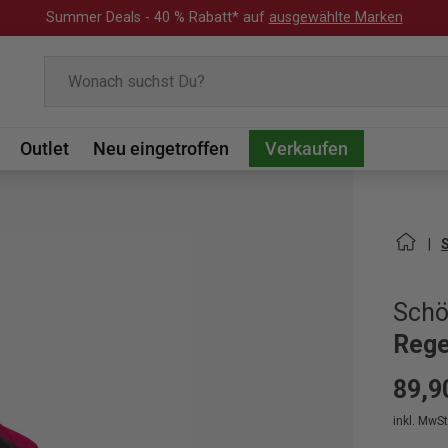
Summer Deals - 40 % Rabatt* auf
ausgewählte Marken
Suchen
Outlet
Neu eingetroffen
Verkaufen
Schö
Rege
89,9
inkl. MwSt.