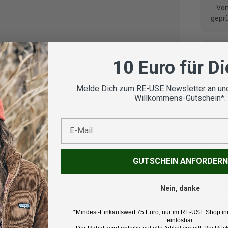
Vom
geprü
10 Euro für D
Koste
Melde Dich zum RE-USE Newsletter an und
Willkommens-Gutschein*.
E-Mail
Beschr
GUTSCHEIN ANFORDERN
Marke:
Schöffe
Nein, danke
Produk
*Mindest-Einkaufswert 75 Euro, nur im RE-USE Shop in
Regenj
einlösbar.