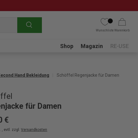
Suchen
Wunschliste
Warenkorb
Submenu
Shop
Magazin
RE-USE
Second Hand Bekleidung
Schöffel Regenjacke für Damen
ffel
njacke für Damen
0 €
 , evtl. zzgl.
Versandkosten