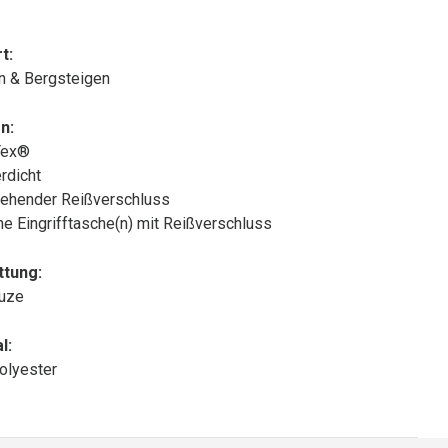
t:
n & Bergsteigen
n:
Tex®
rdicht
ehender Reißverschluss
che Eingrifftasche(n) mit Reißverschluss
ttung:
puze
l:
olyester