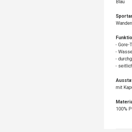
Blau
Sportar
Wander
Funktio
Gore-
Wasse
durchg
seitli
Aussta
mit Ka
Materia
100% P