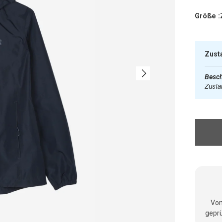
Größe :
Zust
Nächste
Besch
Zust
Vom
geprü