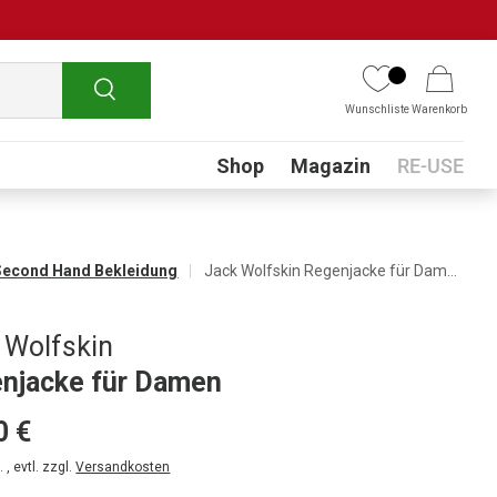
Suchen
Wunschliste
Warenkorb
Submenu
Shop
Magazin
RE-USE
Second Hand Bekleidung
Jack Wolfskin Regenjacke für Damen
 Wolfskin
njacke für Damen
0 €
 , evtl. zzgl.
Versandkosten