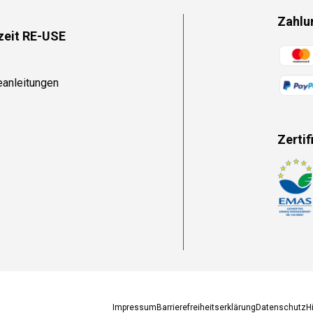
Zahlu
zeit RE-USE
Zahlun
eanleitungen
Zertif
Zahlun
Impressum
Barrierefreiheitserklärung
Datenschutz
H