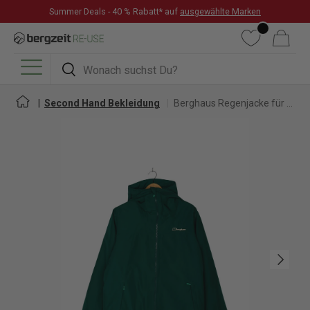
Summer Deals - 40 % Rabatt* auf
ausgewählte Marken
DIREKT ZUM INHALT
Wunschliste
Warenkorb
Suchen
Suchen
Menü
Second Hand Bekleidung
Berghaus Regenjacke für Damen
Nächste