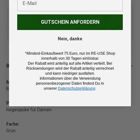
GUTSCHEIN ANFORDERN
Kostenlose Lieferung ab 100
14 Tage Rückgaberecht und
€ (DE/AT)
kostenlose Retoure
Nein, danke
*Mindest-Einkaufswert 75 Euro, nur im RE-USE Shop
innerhalb von 30 Tagen einlösbar.
Der Rabatt wird anteilig auf alle Artikel verteilt. Bei
Beschreibung
Rücksendungen wird der Rabatt anteilig verrechnet
und kann niedriger ausfallen.
Informationen über die Verwendung
Marke:
personenbezogener Daten findest Du in
unserer
Datenschutzerklärung
.
Berghaus
Produkt:
Regenjacke für Damen
Farbe:
Grün