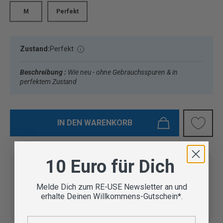
M
Perfekt
Zustand:
Perfekt
Beschreibung :
Wie neu - ohne Gebrauchsspuren & in
perfektem Zustand
IN DEN WARENKORB
10 Euro für Dich
Melde Dich zum RE-USE Newsletter an und
Vom Outdoor Spezialisten
erhalte Deinen Willkommens-Gutschein*.
geprüfte Second Hand
Lieferung in 3-5 Werktagen
Artikel
E-Mail