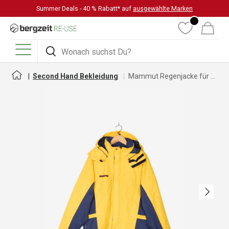
Summer Deals - 40 % Rabatt* auf
ausgewählte Marken
DIREKT ZUM INHALT
Wunschliste
Warenkorb
Suchen
Suchen
Menü
Second Hand Bekleidung
Mammut Regenjacke für Damen
Nächste