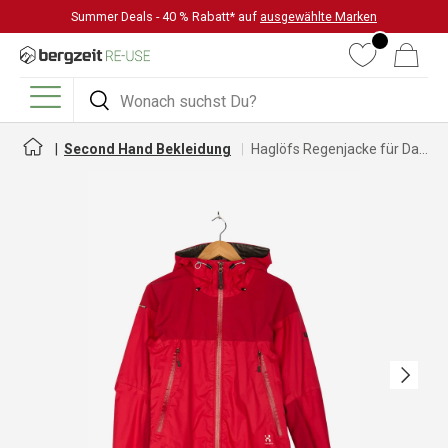
Summer Deals - 40 % Rabatt* auf
ausgewählte Marken
DIREKT ZUM INHALT
Wunschliste
Warenkorb
Suchen
Suchen
Menü
Second Hand Bekleidung
Haglöfs Regenjacke für Damen
Nächste