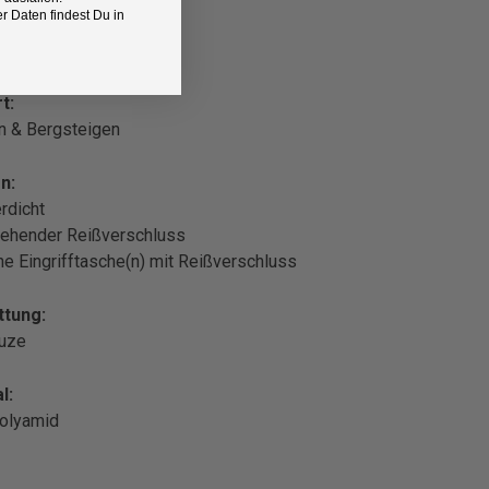
 Daten findest Du in
t:
n & Bergsteigen
n:
rdicht
ehender Reißverschluss
che Eingrifftasche(n) mit Reißverschluss
ttung:
puze
l:
olyamid