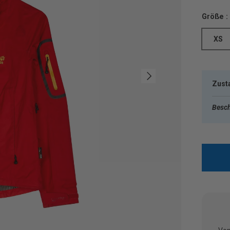
Größe :
XS
Nächste
Zust
Besch