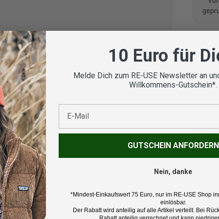
Vom
geprü
10 Euro für D
Koste
Melde Dich zum RE-USE Newsletter an und
Willkommens-Gutschein*.
E-Mail
Beschr
GUTSCHEIN ANFORDERN
Marke:
Jack Wo
Nein, danke
Produk
*Mindest-Einkaufswert 75 Euro, nur im RE-USE Shop in
einlösbar.
Regenj
Der Rabatt wird anteilig auf alle Artikel verteilt. Bei 
Rabatt anteilig verrechnet und kann niedriger