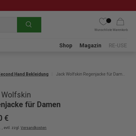
Suchen
Wunschliste
Warenkorb
Submenu
Shop
Magazin
RE-USE
Second Hand Bekleidung
Jack Wolfskin Regenjacke für Damen
 Wolfskin
njacke für Damen
0 €
 , evtl. zzgl.
Versandkosten