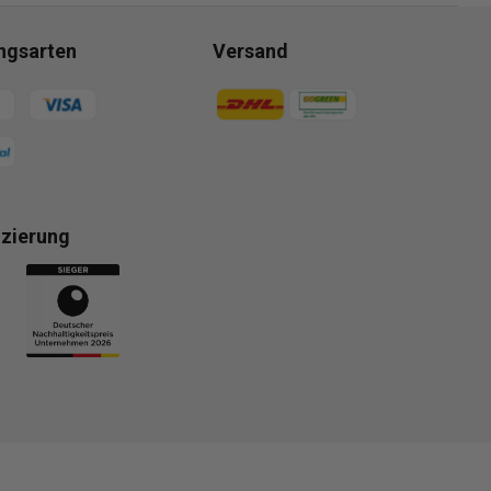
ngsarten
Versand
gsmethoden
Zahlungsmethoden
izierung
gsmethoden