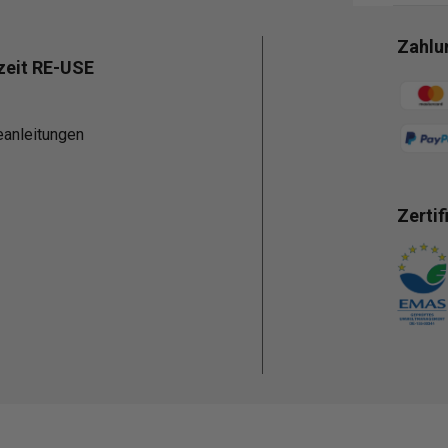
Zahlu
zeit RE-USE
Zahlun
eanleitungen
Zertif
Zahlun