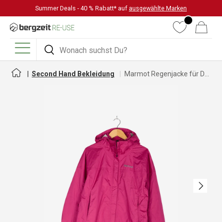
Summer Deals - 40 % Rabatt* auf
ausgewählte Marken
DIREKT ZUM INHALT
Wunschliste
Warenkorb
Suchen
Suchen
Menü
Second Hand Bekleidung
Marmot Regenjacke für Damen
Nächste