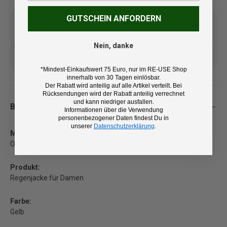
GUTSCHEIN ANFORDERN
Kostenlose Lieferung ab 100
14 Tage Rückgaberecht und
Nein, danke
€ (DE/AT)
kostenlose Retoure
*Mindest-Einkaufswert 75 Euro, nur im RE-USE Shop
innerhalb von 30 Tagen einlösbar.
Der Rabatt wird anteilig auf alle Artikel verteilt. Bei
Rücksendungen wird der Rabatt anteilig verrechnet
und kann niedriger ausfallen.
Beschreibung
Informationen über die Verwendung
personenbezogener Daten findest Du in
unserer
Datenschutzerklärung
.
Marke:
Odlo
Produkt:
Regenjacke für Damen
Farbe:
Gelb