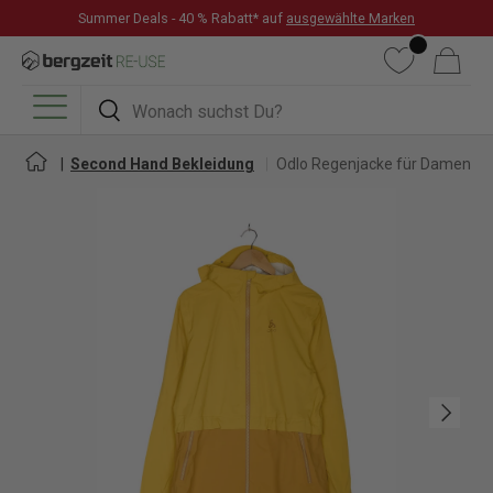
Summer Deals - 40 % Rabatt* auf
ausgewählte Marken
DIREKT ZUM INHALT
Wunschliste
Warenkorb
Suchen
Suchen
Menü
Second Hand Bekleidung
Odlo Regenjacke für Damen
Nächste