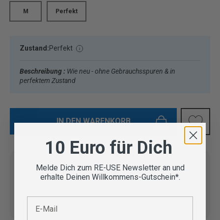
M
Perfekt
Zustand:
Perfekt
Beschreibung :
Wie neu - ohne Gebrauchsspuren & in
perfektem Zustand
IN DEN WARENKORB
10 Euro für Dich
Melde Dich zum RE-USE Newsletter an und
erhalte Deinen Willkommens-Gutschein*.
Vom Outdoor Spezialisten
geprüfte Second Hand
Lieferung in 3-5 Werktagen
E-Mail
Artikel