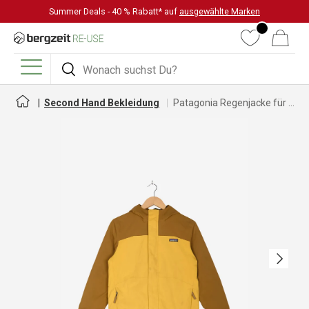
Summer Deals - 40 % Rabatt* auf
ausgewählte Marken
DIREKT ZUM INHALT
Wunschliste
Warenkorb
Suchen
Suchen
Menü
Second Hand Bekleidung
Patagonia Regenjacke für Damen
Nächste