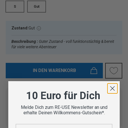
S
Gut
Zustand:
Gut
Beschreibung :
Guter Zustand - voll funktionstüchtig & bereit
für viele weitere Abenteuer
IN DEN WARENKORB
10 Euro für Dich
Melde Dich zum RE-USE Newsletter an und
Vom Outdoor Spezialisten
erhalte Deinen Willkommens-Gutschein*.
geprüfte Second Hand
Lieferung in 3-5 Werktagen
Artikel
E-Mail