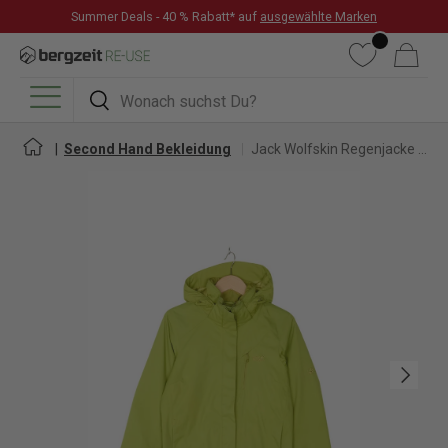
Summer Deals - 40 % Rabatt* auf
ausgewählte Marken
DIREKT ZUM INHALT
Wunschliste
Warenkorb
Suchen
Suchen
Menü
Second Hand Bekleidung
Jack Wolfskin Regenjacke für Damen
Nächste