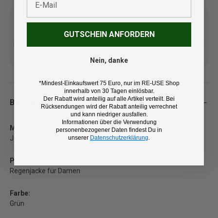
GUTSCHEIN ANFORDERN
Kostenlose Lieferung ab 100
14 Tage Rückgaberecht und
€ (DE/AT)
kostenlose Retoure
Nein, danke
*Mindest-Einkaufswert 75 Euro, nur im RE-USE Shop
innerhalb von 30 Tagen einlösbar.
Der Rabatt wird anteilig auf alle Artikel verteilt. Bei
Beschreibung
Rücksendungen wird der Rabatt anteilig verrechnet
und kann niedriger ausfallen.
Informationen über die Verwendung
Marke:
personenbezogener Daten findest Du in
unserer
Datenschutzerklärung
.
Jack Wolfskin
Produkt:
Regenjacke für Damen
Farbe:
Grün