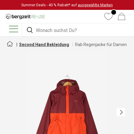
Summer Deals - 40 % Rabatt* auf
ausgewählte Marken
DIREKT ZUM INHALT
Wunschliste
Warenkorb
Suchen
Suchen
Menü
Second Hand Bekleidung
Rab Regenjacke für Damen
Nächste