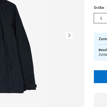
Größe :
L
Nächste
Zust
Besch
Zust