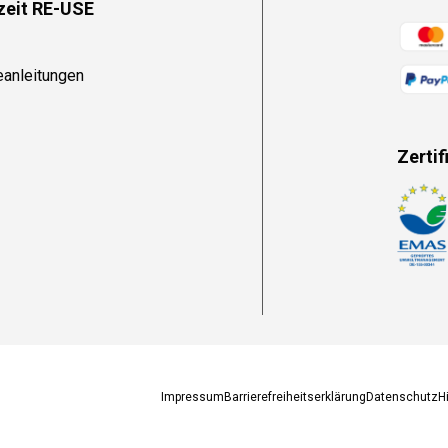
zeit RE-USE
Zahlun
eanleitungen
Zertif
Zahlun
Impressum
Barrierefreiheitserklärung
Datenschutz
H