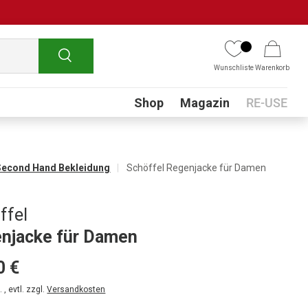
Suchen
Wunschliste
Warenkorb
Submenu
Shop
Magazin
RE-USE
Second Hand Bekleidung
Schöffel Regenjacke für Damen
ffel
njacke für Damen
0 €
 , evtl. zzgl.
Versandkosten