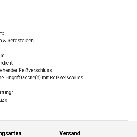
t:
n & Bergsteigen
n:
rdicht
ehender Reißverschluss
che Eingrifftasche(n) mit Reißverschluss
ttung:
puze
ngsarten
Versand