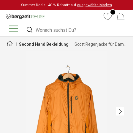
Summer Deals - 40 % Rabatt* auf
ausgewählte Marken
DIREKT ZUM INHALT
Wunschliste
Warenkorb
Suchen
Suchen
Menü
Second Hand Bekleidung
Scott Regenjacke für Damen
Nächste