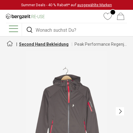
Summer Deals - 40 % Rabatt* auf
ausgewählte Marken
DIREKT ZUM INHALT
Wunschliste
Warenkorb
Suchen
Suchen
Menü
Second Hand Bekleidung
Peak Performance Regenjacke für Damen
Nächste