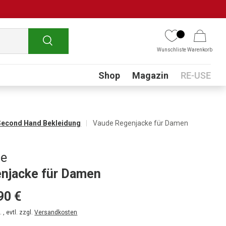
Suchen
Wunschliste
Warenkorb
Submenu
Shop
Magazin
RE-USE
Second Hand Bekleidung
Vaude Regenjacke für Damen
de
njacke für Damen
90 €
 , evtl. zzgl.
Versandkosten