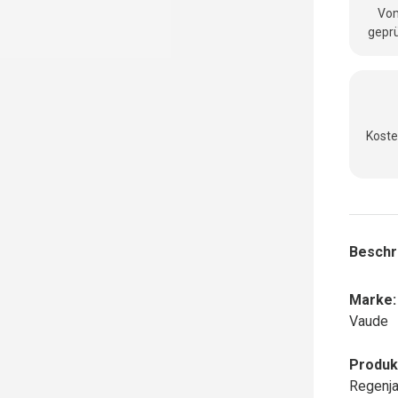
Vom
geprü
Koste
Beschr
Marke:
Vaude
Produk
Regenj