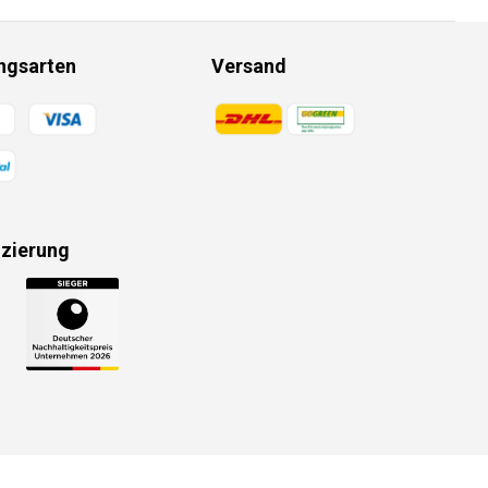
ngsarten
Versand
gsmethoden
Zahlungsmethoden
izierung
gsmethoden