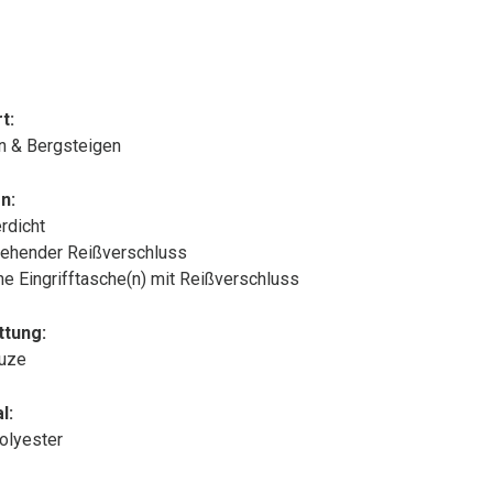
t:
n & Bergsteigen
n:
rdicht
ehender Reißverschluss
che Eingrifftasche(n) mit Reißverschluss
ttung:
puze
l:
olyester