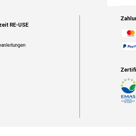
Zahlu
zeit RE-USE
Zahlun
eanleitungen
Zertif
Zahlun