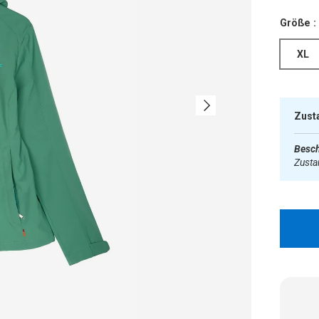
Größe :
XL
Nächste
Zust
Besch
Zust