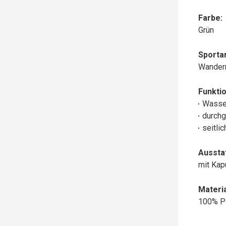
Farbe:
Grün
Sportar
Wander
Funktio
Wasse
durchg
seitli
Aussta
mit Ka
Materia
100% P