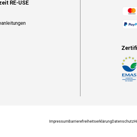
zeit RE-USE
Zahlun
eanleitungen
Zertif
Zahlun
Impressum
Barrierefreiheitserklärung
Datenschutz
H