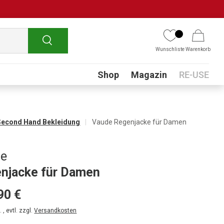
Suchen
Wunschliste
Warenkorb
Submenu
Shop
Magazin
RE-USE
Second Hand Bekleidung
Vaude Regenjacke für Damen
de
njacke für Damen
90 €
 , evtl. zzgl.
Versandkosten