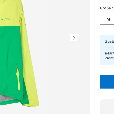
Größe :
M
Nächste
Zust
Besch
Zust