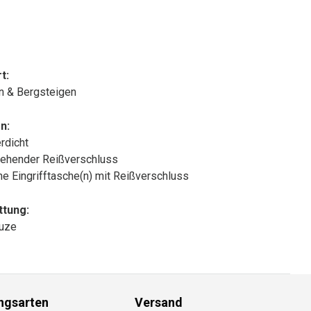
t:
n & Bergsteigen
n:
rdicht
ehender Reißverschluss
che Eingrifftasche(n) mit Reißverschluss
ttung:
puze
ngsarten
Versand