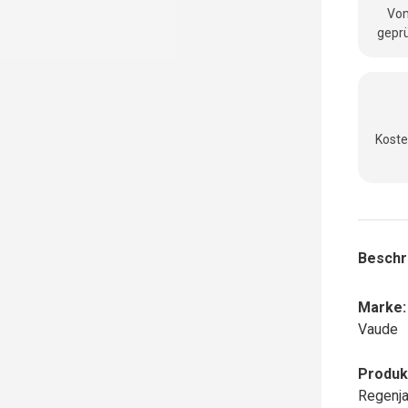
Vom
geprü
Koste
Beschr
Marke:
Vaude
Produk
Regenj