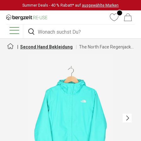
Summer Deals - 40 % Rabatt* auf
ausgewählte Marken
DIREKT ZUM INHALT
Wunschliste
Warenkorb
Suchen
Suchen
Menü
Second Hand Bekleidung
The North Face Regenjacke für Damen
Nächste