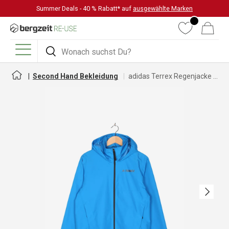
Summer Deals - 40 % Rabatt* auf
ausgewählte Marken
DIREKT ZUM INHALT
Wunschliste
Warenkorb
Suchen
Suchen
Menü
Second Hand Bekleidung
adidas Terrex Regenjacke für Herren
Nächste