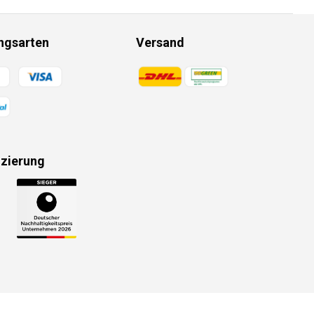
ngsarten
Versand
gsmethoden
Zahlungsmethoden
izierung
gsmethoden