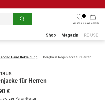
Suchen
Wunschliste
Warenkorb
Submenu
Shop
Magazin
RE-USE
Second Hand Bekleidung
Berghaus Regenjacke für Herren
haus
njacke für Herren
90 €
 , evtl. zzgl.
Versandkosten