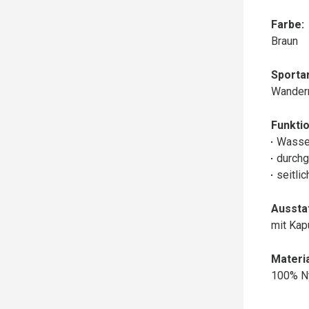
Farbe:
Braun
Sportar
Wander
Funktio
Wasse
durchg
seitli
Aussta
mit Ka
Materia
100% N