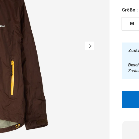
Größe :
M
Nächste
Zust
Besch
Zust