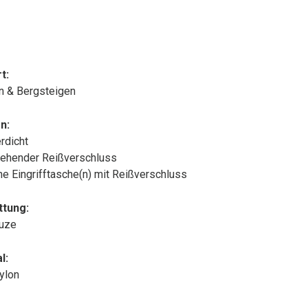
t:
n & Bergsteigen
n:
rdicht
ehender Reißverschluss
che Eingrifftasche(n) mit Reißverschluss
ttung:
puze
l:
ylon