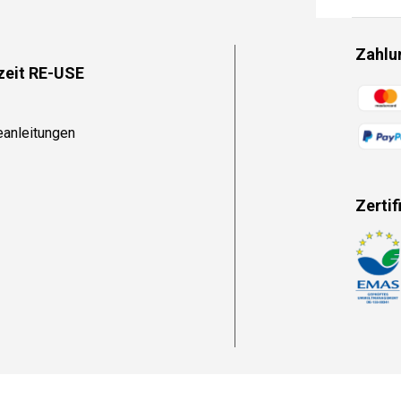
Zahlu
zeit RE-USE
Zahlun
eanleitungen
Zertif
Zahlun