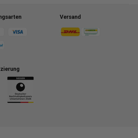
ngsarten
Versand
gsmethoden
Zahlungsmethoden
izierung
gsmethoden