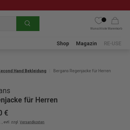
Suchen
Wunschliste
Warenkorb
Submenu
Shop
Magazin
RE-USE
Second Hand Bekleidung
Bergans Regenjacke für Herren
ans
njacke für Herren
0 €
 , evtl. zzgl.
Versandkosten