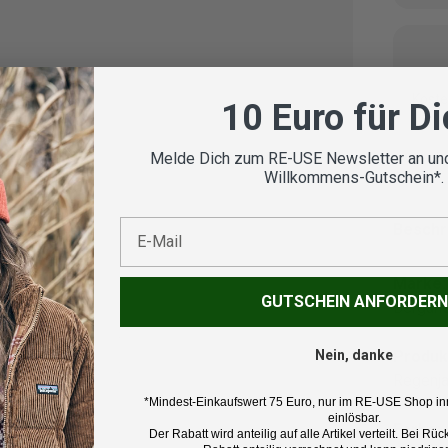
Koste
10 Euro für D
Melde Dich zum RE-USE Newsletter an und
nsicht laden
Willkommens-Gutschein*.
E-Mail
Beschr
Marke:
GUTSCHEIN ANFORDERN
Bergan
Nein, danke
Produk
Regenja
*Mindest-Einkaufswert 75 Euro, nur im RE-USE Shop in
einlösbar.
Farbe:
Der Rabatt wird anteilig auf alle Artikel verteilt. Bei 