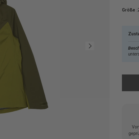
Größe :
Zust
Nächste
Besch
unter
Vom
geprü