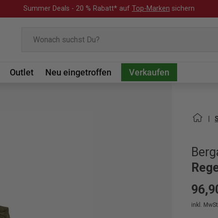
Summer Deals - 20 % Rabatt* auf
Top-Marken
sichern
Suchen
Outlet
Neu eingetroffen
Verkaufen
Berg
Rege
96,9
inkl. MwSt.