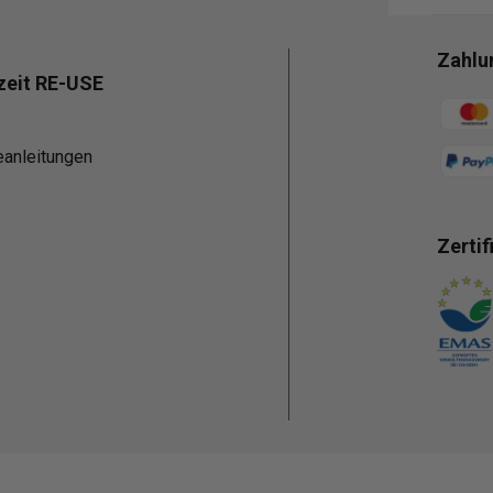
Zahlu
zeit RE-USE
Zahlun
eanleitungen
Zertif
Zahlun