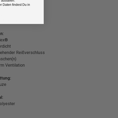
 ausfallen.
 Daten findest Du in
t:
n & Bergsteigen
n:
Tex®
rdicht
ehender Reißverschluss
aschen(n)
rm Ventilation
ttung:
puze
l:
olyester