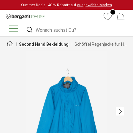
Summer Deals - 40 % Rabatt* auf
ausgewählte Marken
DIREKT ZUM INHALT
Wunschliste
Warenkorb
Suchen
Suchen
Menü
Second Hand Bekleidung
Schöffel Regenjacke für Herren
Nächste