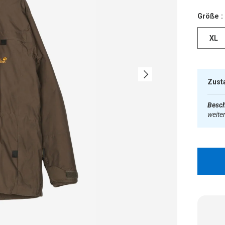
Größe :
XL
Nächste
Zust
Besch
weite