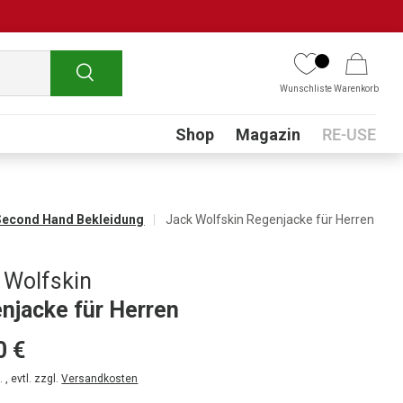
Suchen
Wunschliste
Warenkorb
Submenu
Shop
Magazin
RE-USE
Second Hand Bekleidung
Jack Wolfskin Regenjacke für Herren
 Wolfskin
njacke für Herren
0 €
 , evtl. zzgl.
Versandkosten