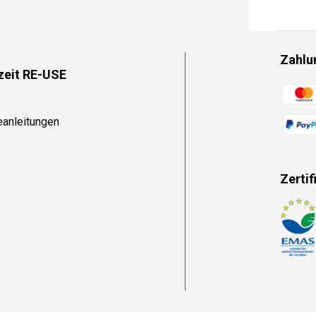
Zahlu
zeit RE-USE
Zahlun
eanleitungen
Zertif
Zahlun