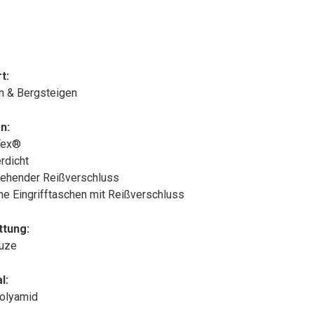
t:
n & Bergsteigen
n:
Tex®
rdicht
ehender Reißverschluss
che Eingrifftaschen mit Reißverschluss
ttung:
puze
l:
olyamid