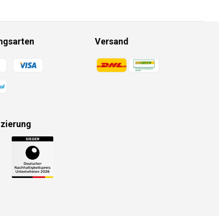
ngsarten
Versand
gsmethoden
Zahlungsmethoden
izierung
gsmethoden