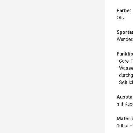
Farbe:
Oliv
Sportar
Wander
Funktio
Gore-
Wasse
durchg
Seitli
Aussta
mit Ka
Materia
100% P