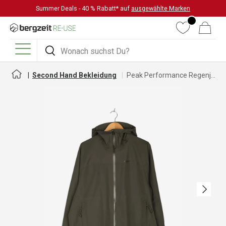
Summer Deals - 40 % Rabatt* auf
ausgewählte Marken
DIREKT ZUM INHALT
Wunschliste
Warenkorb
Suchen
Suchen
Menü
Second Hand Bekleidung
Peak Performance Regenjacke für Herren
Nächste