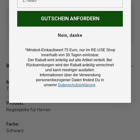
GUTSCHEIN ANFORDERN
Kostenlose Lieferung ab 100
14 Tage Rückgaberecht und
€ (DE/AT)
kostenlose Retoure
Nein, danke
*Mindest-Einkaufswert 75 Euro, nur im RE-USE Shop
innerhalb von 30 Tagen einlösbar.
Der Rabatt wird anteilig auf alle Artikel verteilt. Bei
Beschreibung
Rücksendungen wird der Rabatt anteilig verrechnet
und kann niedriger ausfallen.
Informationen über die Verwendung
personenbezogener Daten findest Du in
Marke:
unserer
Datenschutzerklärung
.
The North Face
Produkt:
Regenjacke für Herren
Farbe:
Schwarz