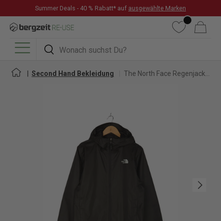
Summer Deals - 40 % Rabatt* auf
ausgewählte Marken
DIREKT ZUM INHALT
Wunschliste
Warenkorb
Suchen
Suchen
Menü
Second Hand Bekleidung
The North Face Regenjacke für Herren
Nächste