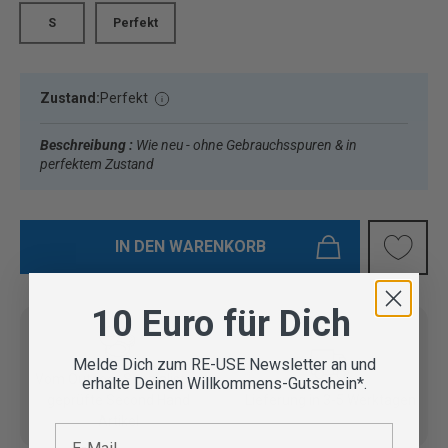
S
Perfekt
Zustand:
Perfekt
Beschreibung :
Wie neu - ohne Gebrauchsspuren & in
perfektem Zustand
IN DEN WARENKORB
10 Euro für Dich
Melde Dich zum RE-USE Newsletter an und
Vom Outdoor Spezialisten
erhalte Deinen Willkommens-Gutschein*.
geprüfte Second Hand
Lieferung in 3-5 Werktagen
Artikel
E-Mail