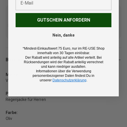
GUTSCHEIN ANFORDERN
Kostenlose Lieferung ab 100
14 Tage Rückgaberecht und
€ (DE/AT)
kostenlose Retoure
Nein, danke
*Mindest-Einkaufswert 75 Euro, nur im RE-USE Shop
innerhalb von 30 Tagen einlösbar.
Der Rabatt wird anteilig auf alle Artikel verteilt. Bei
Beschreibung
Rücksendungen wird der Rabatt anteilig verrechnet
und kann niedriger ausfallen.
Informationen über die Verwendung
Marke:
personenbezogener Daten findest Du in
unserer
Datenschutzerklärung
.
Vaude
Produkt:
Regenjacke für Herren
Farbe:
Oliv