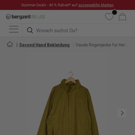
Summer Deals - 40 % Rabatt* auf
ausgewählte Marken
DIREKT ZUM INHALT
Wunschliste
Warenkorb
Suchen
Suchen
Menü
Second Hand Bekleidung
Vaude Regenjacke für Herren
Nächste