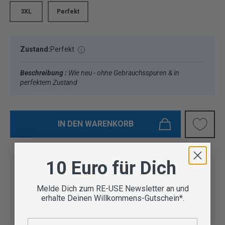
3XL
Perfekt
Zustand:
Perfekt
Beschreibung :
Wie neu - ohne Gebrauchsspuren & in
perfektem Zustand
IN DEN WARENKORB
10 Euro für Dich
Melde Dich zum RE-USE Newsletter an und
Vom Outdoor Spezialisten
erhalte Deinen Willkommens-Gutschein*.
geprüfte Second Hand
Lieferung in 3-5 Werktagen
Artikel
E-Mail