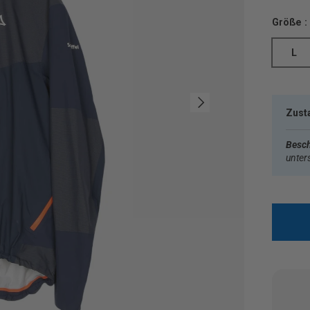
Größe :
L
Nächste
Zust
Besch
unter