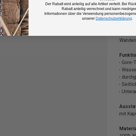
Der Rabatt wird anteilig auf alle Artikel verteilt. Bei 
Rabatt anteilig verrechnet und kann niedriger
Farbe:
Informationen über die Verwendung personenbezogener
Blau
unserer
Datenschutzerklärung
.
Sportar
Wander
Funktio
Gore-
Wasse
durchg
Seitli
Untera
Aussta
mit Ka
Materia
100% N