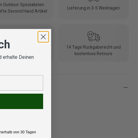
 Outdoor Spezialisten
Lieferung in 3-5 Werktagen
fte Second Hand Artikel
ich
nlose Lieferung ab 100 €
14 Tage Rückgaberecht und
(DE/AT)
kostenlose Retoure
 erhalte Deinen
eibung
l
t:
nerhalb von 30 Tagen
cke für Herren