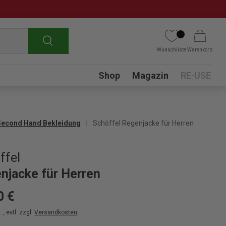
Suchen
Wunschliste
Warenkorb
Submenu
Shop
Magazin
RE-USE
Second Hand Bekleidung
Schöffel Regenjacke für Herren
ffel
njacke für Herren
0 €
 , evtl. zzgl.
Versandkosten