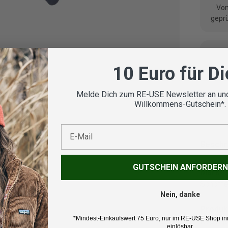
Vom
geprü
10 Euro für D
Koste
Melde Dich zum RE-USE Newsletter an und
Willkommens-Gutschein*.
E-Mail
Beschr
GUTSCHEIN ANFORDERN
Marke:
Schöffe
Nein, danke
Produk
*Mindest-Einkaufswert 75 Euro, nur im RE-USE Shop in
Regenja
einlösbar.