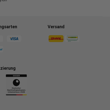
ngsarten
Versand
gsmethoden
Zahlungsmethoden
izierung
gsmethoden