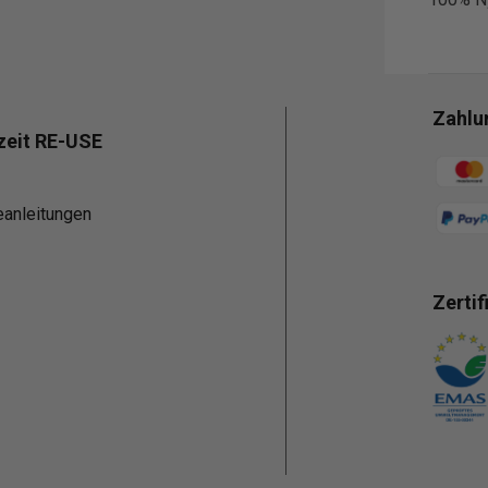
Zahlu
zeit RE-USE
Zahlun
eanleitungen
Zertif
Zahlun