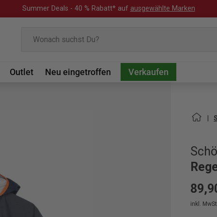
Summer Deals - 40 % Rabatt* auf
ausgewählte Marken
Suchen
Outlet
Neu eingetroffen
Verkaufen
Schö
Rege
89,9
inkl. MwSt.