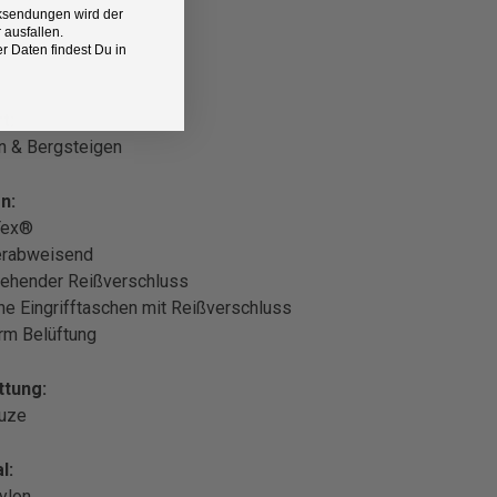
Rücksendungen wird der
 ausfallen.
 Daten findest Du in
t:
n & Bergsteigen
n:
Tex®
rabweisend
ehender Reißverschluss
che Eingrifftaschen mit Reißverschluss
rm Belüftung
ttung:
puze
l:
ylon