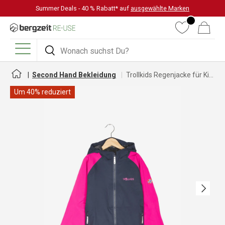
Summer Deals - 40 % Rabatt* auf
ausgewählte Marken
DIREKT ZUM INHALT
Wunschliste
Warenkorb
Suchen
Suchen
Menü
Second Hand Bekleidung
Trollkids Regenjacke für Kinder
Um 40% reduziert
Nächste