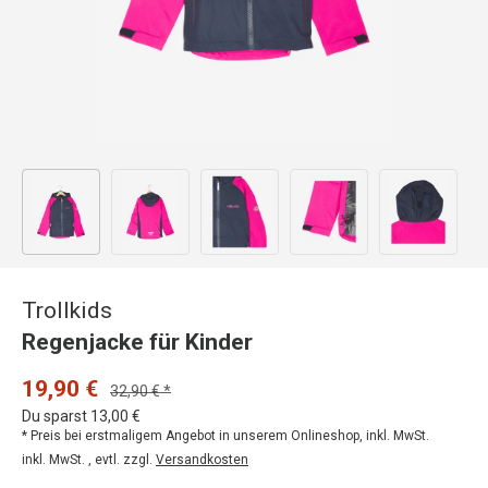
Bild 1 in Galerieansicht laden
Bild 2 in Galerieansicht laden
Bild 3 in Galerieansicht laden
Bild 4 in Galerieansicht
Bild 5 in 
Trollkids
Regenjacke für Kinder
19,90 €
32,90 € *
Du sparst 13,00 €
* Preis bei erstmaligem Angebot in unserem Onlineshop, inkl. MwSt.
inkl. MwSt. , evtl. zzgl.
Versandkosten