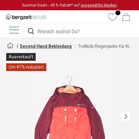
Summer Deals - 40 % Rabatt* auf
ausgewählte Marken
DIREKT ZUM INHALT
Wunschliste
Warenkorb
Suchen
Suchen
Menü
Second Hand Bekleidung
Trollkids Regenjacke für Kinder
Ausverkauft
Um 41% reduziert
Nächste