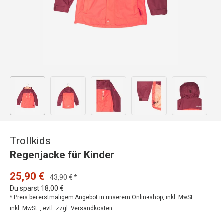
Bild 1 in Galerieansicht laden
Bild 2 in Galerieansicht laden
Bild 3 in Galerieansicht laden
Bild 4 in Galerieansicht
Bild 5 in 
Trollkids
Regenjacke für Kinder
25,90 €
43,90 € *
Du sparst 18,00 €
* Preis bei erstmaligem Angebot in unserem Onlineshop, inkl. MwSt.
inkl. MwSt. , evtl. zzgl.
Versandkosten