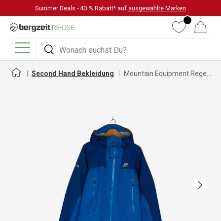
Summer Deals - 40 % Rabatt* auf
ausgewählte Marken
DIREKT ZUM INHALT
Wunschliste
Warenkorb
Suchen
Suchen
Menü
Second Hand Bekleidung
Mountain Equipment Regenjacke mit GORE-TEX für Damen
Nächste