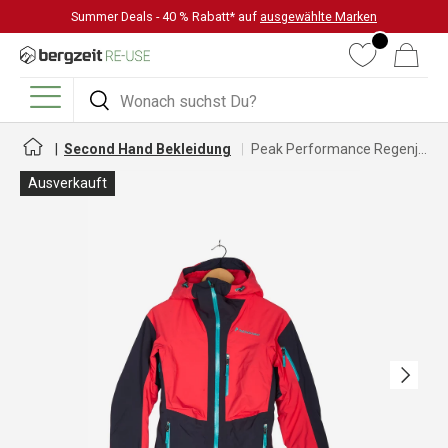
Summer Deals - 40 % Rabatt* auf
ausgewählte Marken
DIREKT ZUM INHALT
Wunschliste
Warenkorb
Suchen
Suchen
Menü
Second Hand Bekleidung
Peak Performance Regenjacke mit GORE-TEX für Damen
Ausverkauft
Nächste