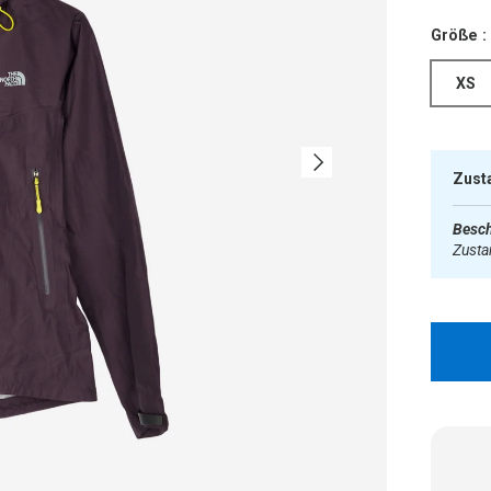
Größe :
XS
Nächste
Zust
Besch
Zust