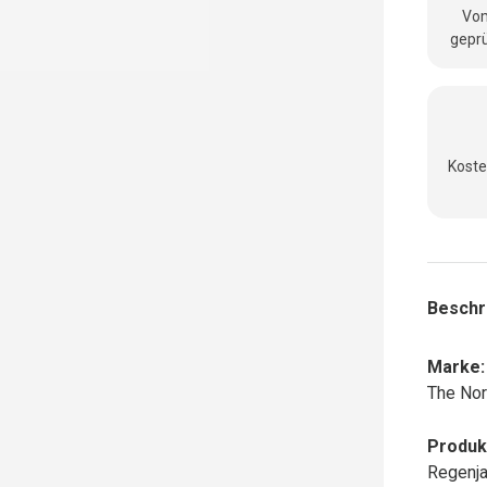
Vom
geprü
Koste
Beschr
Marke:
The Nor
Produk
Regenj