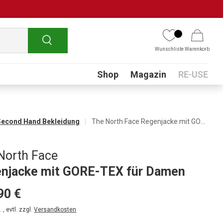
Suchen
Wunschliste
Warenkorb
Submenu
Shop
Magazin
RE-USE
Second Hand Bekleidung
The North Face Regenjacke mit GORE-TEX für Damen
North Face
njacke mit GORE-TEX für Damen
90 €
 , evtl. zzgl.
Versandkosten