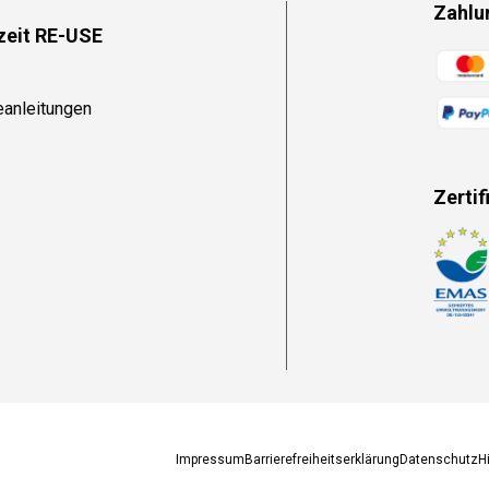
Zahlu
zeit RE-USE
Zahlun
eanleitungen
Zertif
Zahlun
Impressum
Barrierefreiheitserklärung
Datenschutz
H