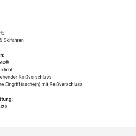
t:
 & Skifahren
n:
Tex®
rdicht
ehender Reißverschluss
che Eingrifftasche(n) mit Reißverschluss
ttung:
puze