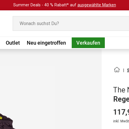
Summer Deals - 40 % Rabatt* auf
ausgewählte Marken
Suchen
Outlet
Neu eingetroffen
Verkaufen
The 
Rege
117,
inkl. MwSt.