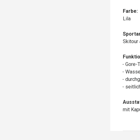
Farbe:
Lila
Sportar
Skitour
Funktio
Gore-
Wasse
durchg
seitli
Aussta
mit Ka