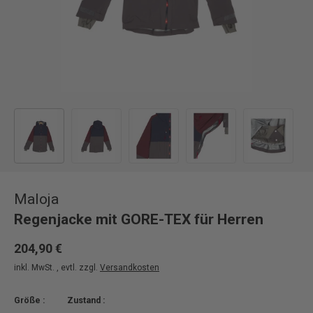
Bild 1 in Galerieansicht laden
Bild 2 in Galerieansicht laden
Bild 3 in Galerieansicht laden
Bild 4 in Galerieansicht
Bild 5 in 
Maloja
Regenjacke mit GORE-TEX für Herren
204,90 €
inkl. MwSt. , evtl. zzgl.
Versandkosten
Größe :
Zustand :