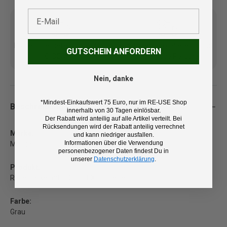
E-Mail
Kostenlose Lieferung ab 100
14 Tage Rückgaberecht und
GUTSCHEIN ANFORDERN
€ (DE/AT)
kostenlose Retoure
Nein, danke
*Mindest-Einkaufswert 75 Euro, nur im RE-USE Shop
Beschreibung
innerhalb von 30 Tagen einlösbar.
Der Rabatt wird anteilig auf alle Artikel verteilt. Bei
Rücksendungen wird der Rabatt anteilig verrechnet
Marke:
und kann niedriger ausfallen.
Informationen über die Verwendung
Maloja
personenbezogener Daten findest Du in
unserer
Datenschutzerklärung
.
Produkt:
Regenjacke mit GORE-TEX für Herren
Farbe:
Grau