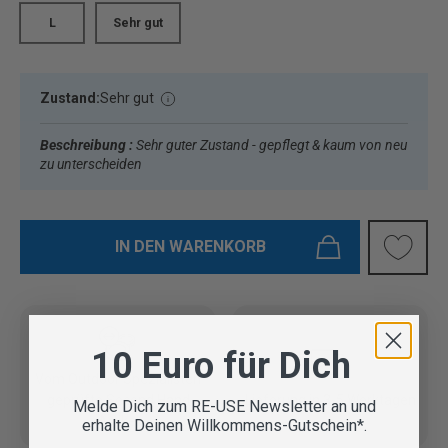
L
Sehr gut
Zustand:
Sehr gut
Beschreibung :
Sehr guter Zustand - gepflegt & kaum von neu
zu unterscheiden
IN DEN WARENKORB
10 Euro für Dich
Vom Outdoor Spezialisten
geprüfte Second Hand
Lieferung in 3-5 Werktagen
Melde Dich zum RE-USE Newsletter an und
Artikel
erhalte Deinen Willkommens-Gutschein*.