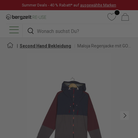
Summer Deals - 40 % Rabatt* auf
ausgewählte Marken
DIREKT ZUM INHALT
Wunschliste
Warenkorb
Suchen
Suchen
Menü
Second Hand Bekleidung
Maloja Regenjacke mit GORE-TEX für Herren
Nächste