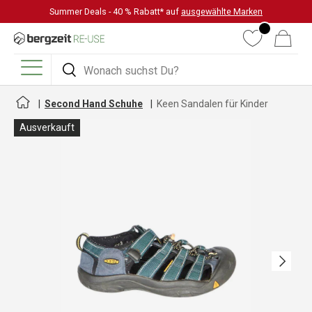
Summer Deals - 40 % Rabatt* auf
ausgewählte Marken
DIREKT ZUM INHALT
Wunschliste
Warenkorb
Suchen
Suchen
Menü
Second Hand Schuhe
Keen Sandalen für Kinder
Ausverkauft
Nächste